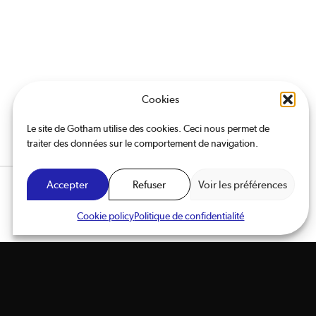
Cookies
Le site de Gotham utilise des cookies. Ceci nous permet de
traiter des données sur le comportement de navigation.
Accepter
Refuser
Voir les préférences
Confirmation
Options
© 2026 Gotham Co.
Cookie policy
Politique de confidentialité
Website : horde.ch