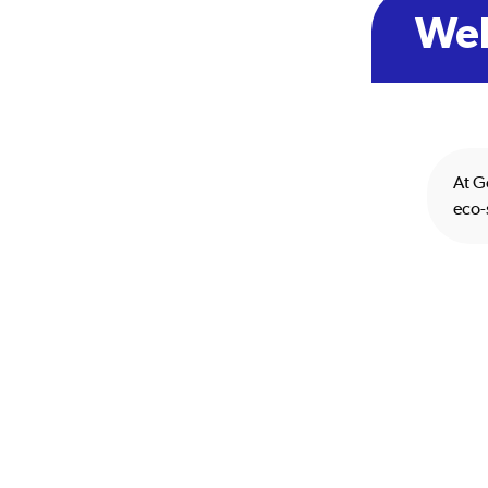
We
At G
eco-