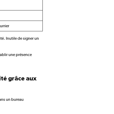
urrier
té. Inutile de signer un
tablir une présence
ité grâce aux
dans un bureau