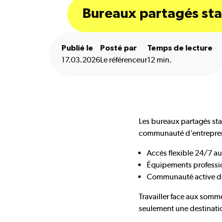
Bureaux partagés sta
Publié le
Posté par
Temps de lecture
17.03.2026
Le référenceur
12 min.
Les bureaux partagés st
communauté d’entreprene
Accès flexible 24/7 a
Équipements profession
Communauté active de 
Travailler face aux somm
seulement une destinatio