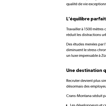
qualité de vie exception
L’équilibre parfai
Travailler à 1500 mètres 
réduit les distractions u
Des études menées par l
diminuent le stress chro
un luxe impensable à Zü
Une destination qu
Recruter devient plus sim
désormais des employeurs 
Crans-Montana séduit pa
Les développeurs et cr