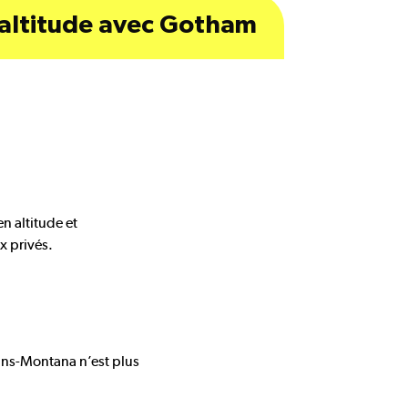
 altitude avec Gotham
 altitude et
x privés.
rans-Montana n’est plus