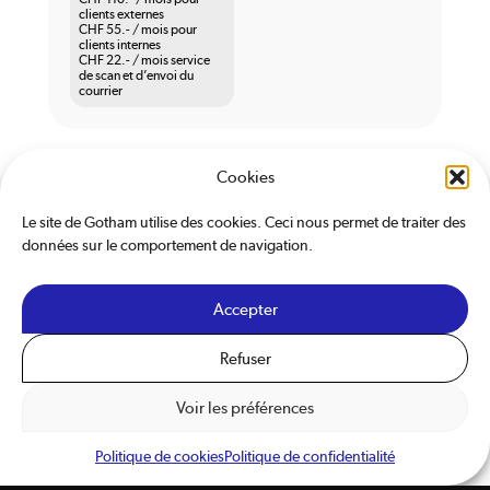
clients externes
CHF 55.- / mois pour
clients internes
CHF 22.- / mois service
de scan et d’envoi du
courrier
Cookies
Le site de Gotham utilise des cookies. Ceci nous permet de traiter des
données sur le comportement de navigation.
Accepter
Nos espaces
Services
Partenaires
À propos
News
Refuser
Continuer
revenir en arrière
Linkedin
Instagram
Facebook
Voir les préférences
Conditions Générales de ventes
© 2026 Gotham Co.
Politique de cookies
Politique de confidentialité
Politique de cookies
Politique de confidentialité
Website : horde.ch